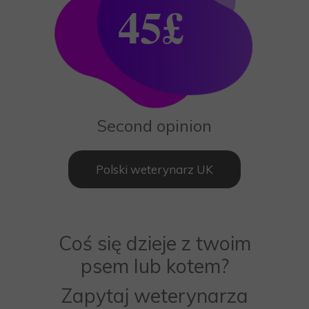
45£
Second opinion
Polski weterynarz UK
Coś się dzieje z twoim
psem lub kotem?
Zapytaj weterynarza