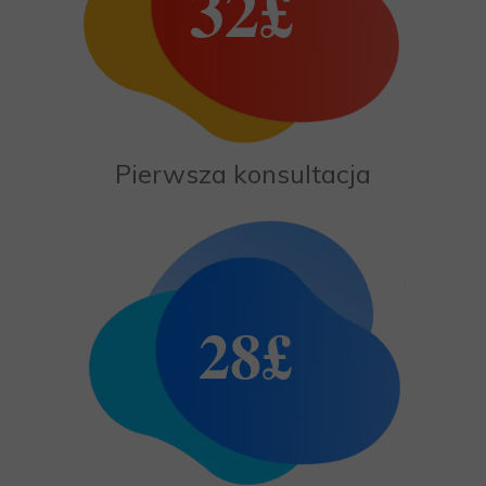
32£
Pierwsza konsultacja
28
£