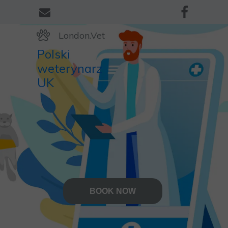
London.Vet
Polski
weterynarz
UK
BOOK NOW