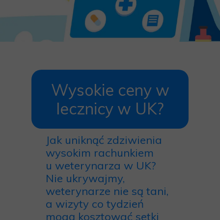
Wysokie ceny w
lecznicy w UK?
Jak uniknąć zdziwienia
wysokim rachunkiem
u weterynarza w UK?
Nie ukrywajmy,
weterynarze nie są tani,
a wizyty co tydzień
mogą kosztować setki